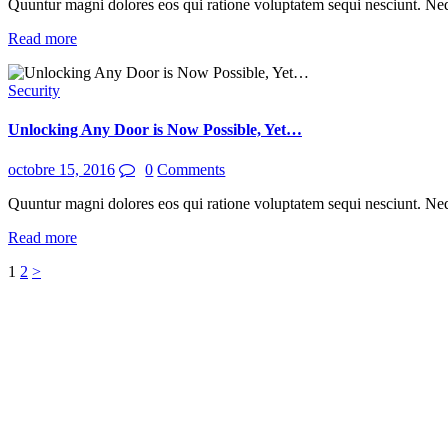
Quuntur magni dolores eos qui ratione voluptatem sequi nesciunt. Ne
Read more
Security
Unlocking Any Door is Now Possible, Yet…
octobre 15, 2016
0
Comments
Quuntur magni dolores eos qui ratione voluptatem sequi nesciunt. Ne
Read more
Pagination
Page
Page
1
2
>
des
publications